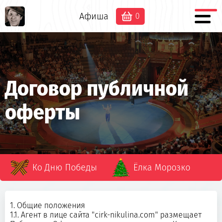
Афиша
0
Договор публичной
оферты
Ко Дню Победы
Ёлка Морозко
1. Общие положения
1.1. Агент в лице сайта "cirk-nikulina.com" размещает